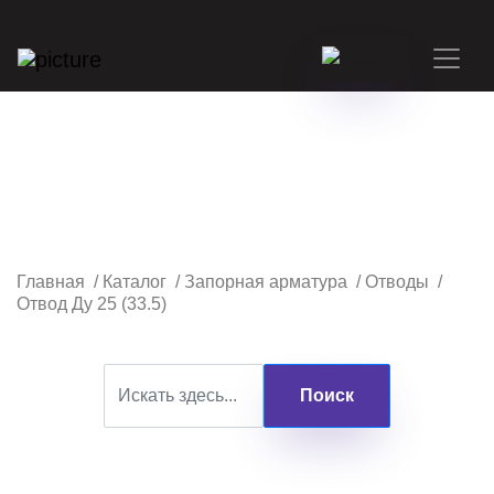
Главная
/
Каталог
/
Запорная арматура
/
Отводы
/
Отвод Ду 25 (33.5)
Поиск