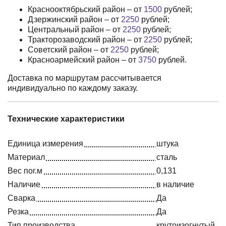
Краснооктябрьский район – от
1500
рублей;
Дзержинский район – от
2250
рублей;
Центральный район – от
2250
рублей;
Тракторозаводский район – от
2250
рублей;
Советский район – от
2250
рублей;
Красноармейский район – от
3750
рублей.
Доставка по маршрутам рассчитывается
индивидуально по каждому заказу.
Технические характеристики
Единица измерения
штука
Материал
сталь
Вес пог.м
0,131
Наличие
в наличие
Сварка
Да
Резка
Да
Тип производства
крутоизогнутый