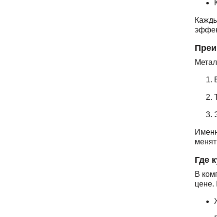
Кажды
эффек
Преи
Метал
Именн
менят
Где 
В ком
цене.