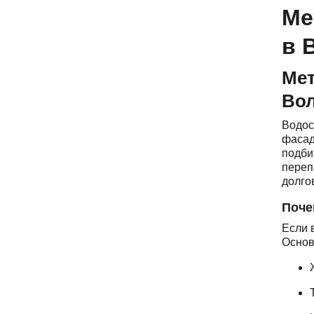
Ме
в 
Мет
Вол
Водос
фасад
подби
переп
долго
Поче
Если 
Основ