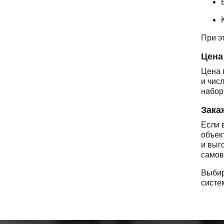
При э
Цена
Цена 
и чис
набор
Зака
Если 
объек
и выг
самов
Выбир
систе