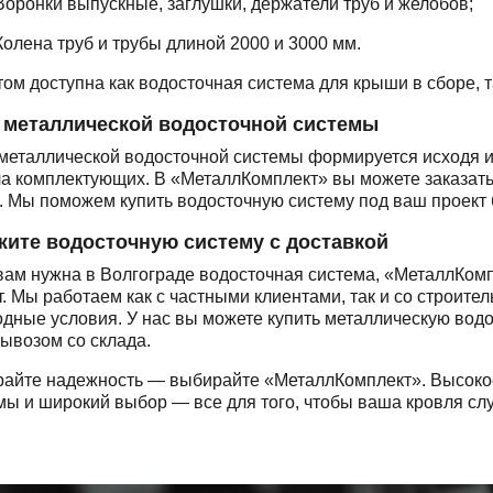
Воронки выпускные, заглушки, держатели труб и желобов;
Колена труб и трубы длиной 2000 и 3000 мм.
том доступна как водосточная система для крыши в сборе, 
 металлической водосточной системы
металлической водосточной системы формируется исходя 
ла комплектующих. В «МеталлКомплект» вы можете заказать
. Мы поможем купить водосточную систему под ваш проект 
жите водосточную систему с доставкой
вам нужна в Волгограде водосточная система, «МеталлКомп
т. Мы работаем как с частными клиентами, так и со строит
одные условия. У нас вы можете купить металлическую водо
ывозом со склада.
айте надежность — выбирайте «МеталлКомплект». Высокое
мы и широкий выбор — все для того, чтобы ваша кровля сл