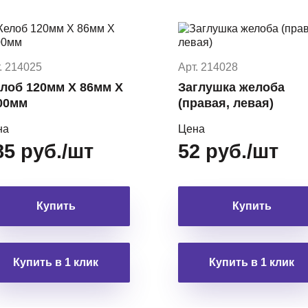
. 214025
Арт. 214028
лоб 120мм Х 86мм Х
Заглушка желоба
00мм
(правая, левая)
на
Цена
85 руб./шт
52 руб./шт
Купить
Купить
Купить в 1 клик
Купить в 1 клик