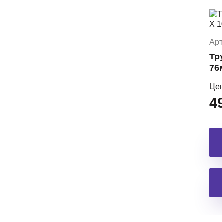
Арт
Тр
76
Це
4