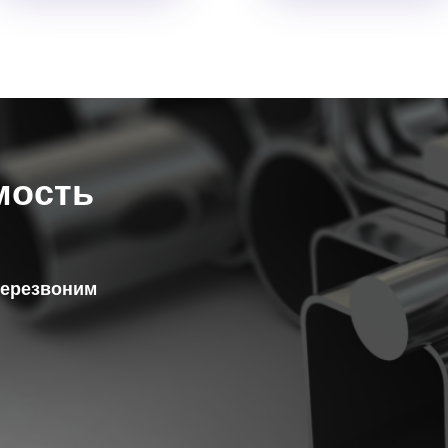
мость
перезвоним