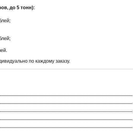
в, до 5 тонн):
блей;
блей;
ей.
ивидуально по каждому заказу.