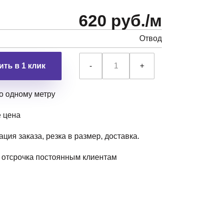
620 руб./м
Отвод
ить в 1 клик
-
+
о одному метру
е цена
ция заказа, резка в размер, доставка.
, отсрочка постоянным клиентам