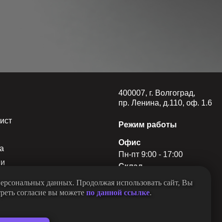
я
400007, г. Волгоград,
пр. Ленина, д.110, оф. 1.6
ист
Режим работы
Офис
а
Пн-пт 9:00 - 17:00
ии
Склад
и
Пн-пт 8:30 - 17:00
 персональных данных. Продолжая использовать сайт, Вы
ы
Сб-вс 9:00 - 13:00
треть согласие вы можете
по данной ссылке
.
 оплаты