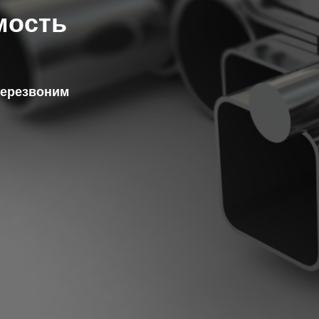
мость
перезвоним