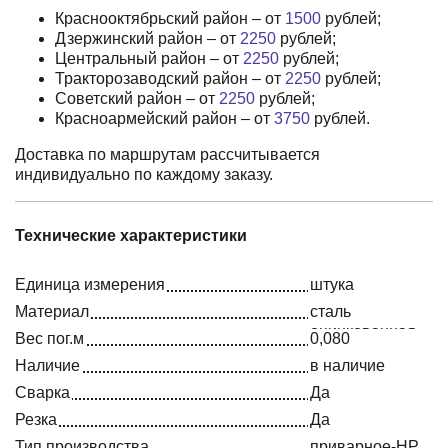
Краснооктябрьский район – от
1500
рублей;
Дзержинский район – от
2250
рублей;
Центральный район – от
2250
рублей;
Тракторозаводский район – от
2250
рублей;
Советский район – от
2250
рублей;
Красноармейский район – от
3750
рублей.
Доставка по маршрутам рассчитывается
индивидуально по каждому заказу.
Технические характеристики
Единица измерения
штука
Материал
сталь
оцинкованная
Вес пог.м
0,080
Наличие
в наличие
Сварка
Да
Резка
Да
Тип производства
приварное-НР