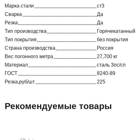
Марка стали
ст3
Сварка
Да
Резка
Да
Тип производства
Горячекатанный
Тип покрытия
без покрытия
Страна производства
Россия
Вес погонного метра
27,700 кг
Материал
сталь 3пс/сп
ГОСТ
8240-89
Резка,руб/шт
225
Рекомендуемые товары